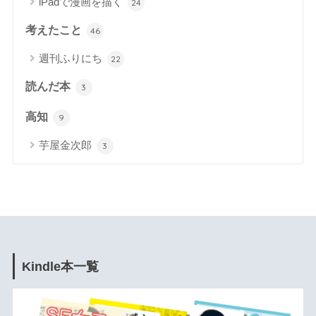
iPadで漫画を描く
24
考えたこと
46
週刊ふりにち
22
読んだ本
3
高知
9
芋屋金次郎
3
Kindle本一覧