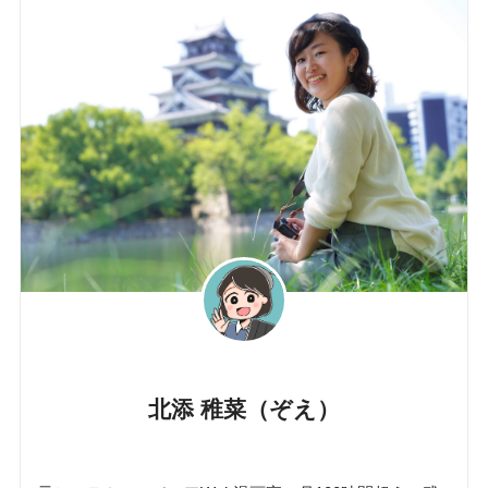
北添 稚菜（ぞえ）