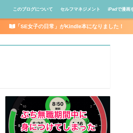
このブログについて
セルフマネジメント
iPadで漫画
「SE女子の日常」がKindle本になりました！