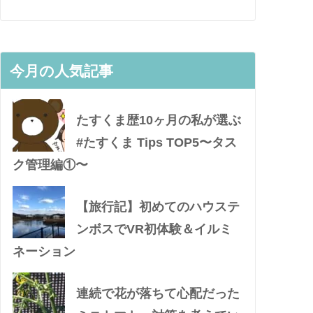
今月の人気記事
たすくま歴10ヶ月の私が選ぶ
#たすくま Tips TOP5〜タス
ク管理編①〜
【旅行記】初めてのハウステ
ンボスでVR初体験＆イルミ
ネーション
連続で花が落ちて心配だった