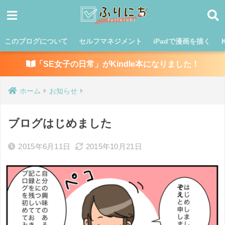
このブログについて
セルフマネジメント
iPadで漫画を描く
「SE女子の日常」がKindle本になりました！
ホーム
お知らせ
ブログはじめました
2015年6月11日
2015年10月21日