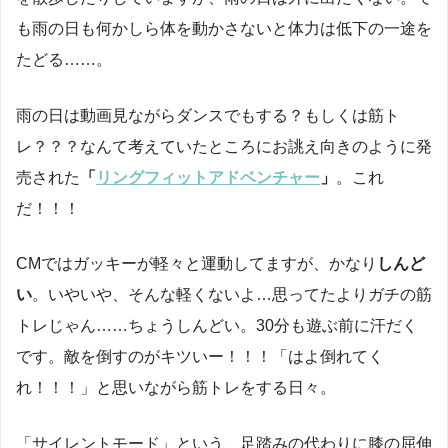
も雨の日も何かしら体を動かさないと体力は低下の一途を
たどる……。
雨の日は動画見ながらダンスでもする？もしくは筋ト
レ？？？なんて考えていたところにお誂え向きのように発
売された
「
リングフィットアドベンチャー
」
。これ
だ！！！
CMではガッキーが軽々と運動してますが、かなり
しんど
い
。いやいや、そんな軽くないよ…思ってたよりガチの筋
トレじゃん……ちょうしんどい。30分も遊ぶ前に汗だく
です。敵を倒すのがキツいー！！！「はよ倒れてく
れ！！！」と思いながら筋トレをする日々。
「サイレントモード」という、足踏みの代わりに膝の屈伸