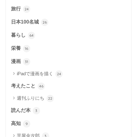
旅行
24
日本100名城
26
暮らし
64
栄養
16
漫画
31
iPadで漫画を描く
24
考えたこと
46
週刊ふりにち
22
読んだ本
3
高知
9
芋屋金次郎
3