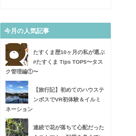
今月の人気記事
たすくま歴10ヶ月の私が選ぶ
#たすくま Tips TOP5〜タス
ク管理編①〜
【旅行記】初めてのハウステ
ンボスでVR初体験＆イルミ
ネーション
連続で花が落ちて心配だった