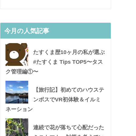
今月の人気記事
たすくま歴10ヶ月の私が選ぶ
#たすくま Tips TOP5〜タス
ク管理編①〜
【旅行記】初めてのハウステ
ンボスでVR初体験＆イルミ
ネーション
連続で花が落ちて心配だった