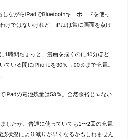
がらiPadでBluetoothキーボードを使っ
けではないけれど、iPadは常に画面を点け
りに1時間ちょっと、漫画を描くのに40分ほど
ている間にiPhoneを30％→90％まで充電。
た。
iPadの電池残量は53％。全然余裕じゃない
ていましたが、普通に使っていても1〜2回の充電
だと電波状況により減りが早くなるかもしれません