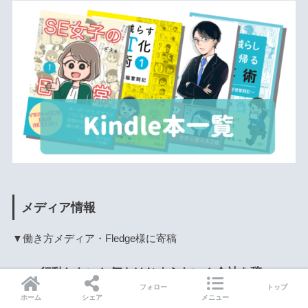
メディア情報
▼働き方メディア・Fledge様に寄稿
行動しないと何もはじまらない！会社を辞
フォロー
トップ
めるつもりだった私が「週3勤務」を選んだ
ホーム
シェア
メニュー