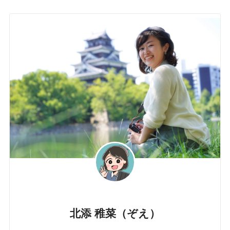
北添 稚菜（ぞえ）