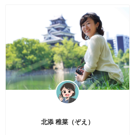
北添 稚菜（ぞえ）