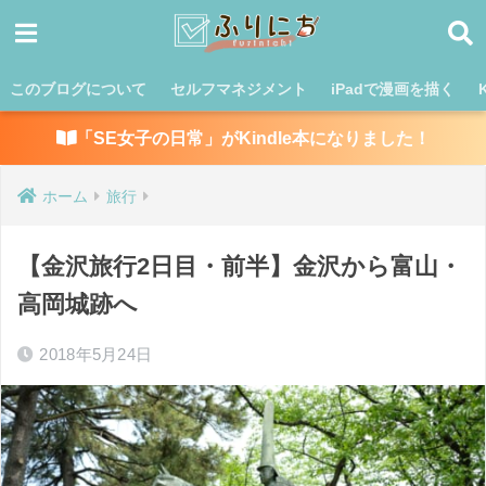
このブログについて
セルフマネジメント
iPadで漫画を描く
「SE女子の日常」がKindle本になりました！
ホーム
旅行
【金沢旅行2日目・前半】金沢から富山・
高岡城跡へ
2018年5月24日