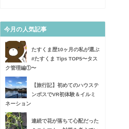
今月の人気記事
たすくま歴10ヶ月の私が選ぶ
#たすくま Tips TOP5〜タス
ク管理編①〜
【旅行記】初めてのハウステ
ンボスでVR初体験＆イルミ
ネーション
連続で花が落ちて心配だった