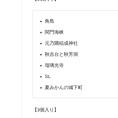
角島
関門海峡
元乃隅稲成神社
秋吉台と秋芳洞
瑠璃光寺
SL
夏みかんの城下町
【3個入り】