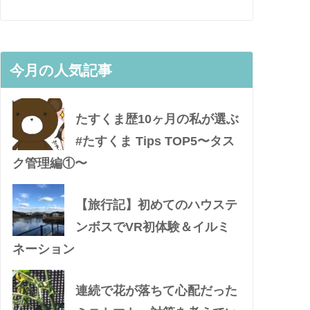
今月の人気記事
たすくま歴10ヶ月の私が選ぶ
#たすくま Tips TOP5〜タス
ク管理編①〜
【旅行記】初めてのハウステ
ンボスでVR初体験＆イルミ
ネーション
連続で花が落ちて心配だった