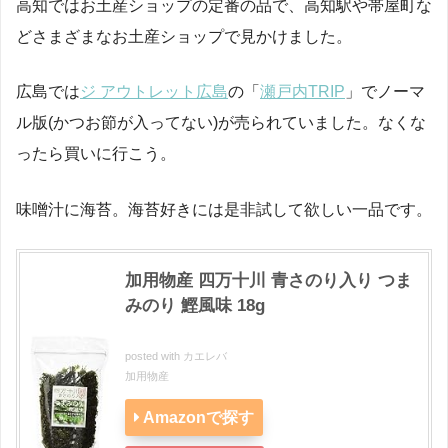
高知ではお土産ショップの定番の品で、高知駅や帯屋町な
どさまざまなお土産ショップで見かけました。
広島では
ジ アウトレット広島
の「
瀬戸内TRIP
」でノーマ
ル版(かつお節が入ってない)が売られていました。なくな
ったら買いに行こう。
味噌汁に海苔。海苔好きには是非試して欲しい一品です。
加用物産 四万十川 青さのり入り つま
みのり 鰹風味 18g
posted with
カエレバ
加用物産
Amazonで探す