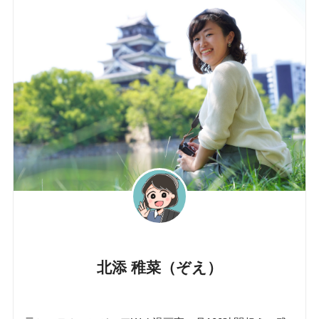
北添 稚菜（ぞえ）