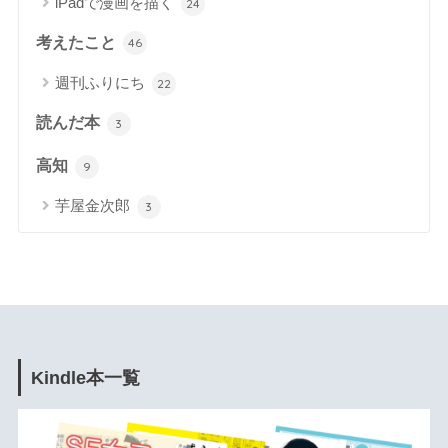
iPadで漫画を描く
24
考えたこと
46
週刊ふりにち
22
読んだ本
3
高知
9
芋屋金次郎
3
Kindle本一覧