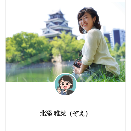
北添 稚菜（ぞえ）