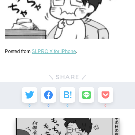
Posted from
SLPRO X for iPhone
.
SHARE
0
0
0
0