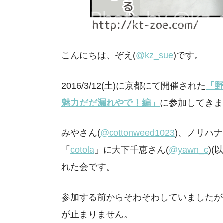
こんにちは、ぞえ(
@kz_sue
)です。
2016/3/12(土)に京都にて開催された
「野
魅力だだ漏れやで！編」
に参加してきま
みやさん(
@cottonweed1023
)、ノリハナ
「
cotola
」に大下千恵さん(
@yawn_c
)
れた会です。
参加する前からそわそわしていましたが
が止まりません。