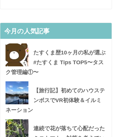
今月の人気記事
たすくま歴10ヶ月の私が選ぶ
#たすくま Tips TOP5〜タス
ク管理編①〜
【旅行記】初めてのハウステ
ンボスでVR初体験＆イルミ
ネーション
連続で花が落ちて心配だった