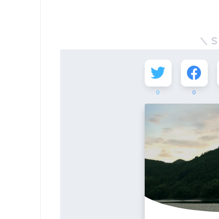
S
0
0