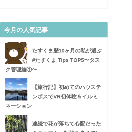
今月の人気記事
たすくま歴10ヶ月の私が選ぶ
#たすくま Tips TOP5〜タス
ク管理編①〜
【旅行記】初めてのハウステ
ンボスでVR初体験＆イルミ
ネーション
連続で花が落ちて心配だった