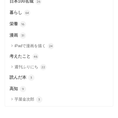
日本100名城
26
暮らし
64
栄養
16
漫画
31
iPadで漫画を描く
24
考えたこと
46
週刊ふりにち
22
読んだ本
3
高知
9
芋屋金次郎
3