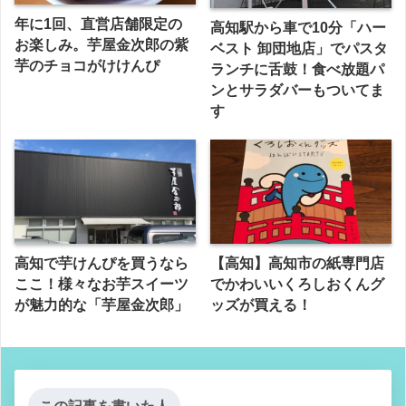
年に1回、直営店舗限定の
高知駅から車で10分「ハー
お楽しみ。芋屋金次郎の紫
ベスト 卸団地店」でパスタ
芋のチョコがけけんぴ
ランチに舌鼓！食べ放題パ
ンとサラダバーもついてま
す
高知で芋けんぴを買うなら
【高知】高知市の紙専門店
ここ！様々なお芋スイーツ
でかわいいくろしおくんグ
が魅力的な「芋屋金次郎」
ッズが買える！