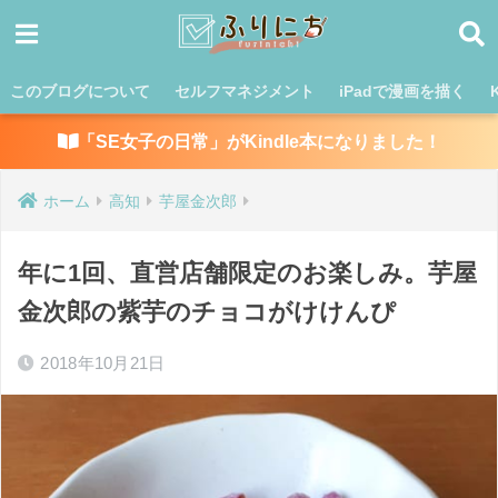
このブログについて
セルフマネジメント
iPadで漫画を描く
「SE女子の日常」がKindle本になりました！
ホーム
高知
芋屋金次郎
年に1回、直営店舗限定のお楽しみ。芋屋
金次郎の紫芋のチョコがけけんぴ
2018年10月21日