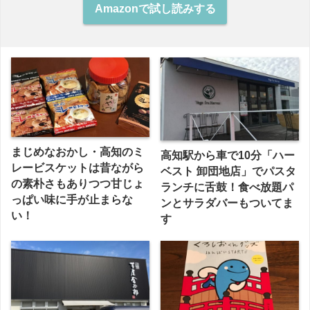
Amazonで試し読みする
まじめなおかし・高知のミ
高知駅から車で10分「ハー
レービスケットは昔ながら
ベスト 卸団地店」でパスタ
の素朴さもありつつ甘じょ
ランチに舌鼓！食べ放題パ
っぱい味に手が止まらな
ンとサラダバーもついてま
い！
す