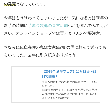
の発売
となっています。
今年はもう終わってしまいましたが、気になる方は来年の
新芋の時期に
芋屋金次郎の直営店舗
へ足を運んでみてくだ
さい。オンラインショップでは買えませんので要注意。
ちなみに広島在住の私は実家(高知)の母に頼んで送っても
らいました。去年に引き続きありがとう！
【2018年 新芋フェア】10月12日〜21
日で開催！
今年もお待ちかねの新芋の季節がやってまい
りました。
1年に1度の芋の旬。掘りたての芋で作る芋け
んぴは黄金色のあざやかな揚げ色と抜群の香
ばしい香りが特徴です。