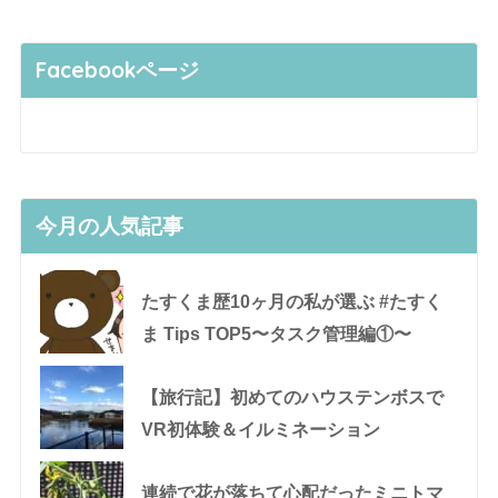
Facebookページ
今月の人気記事
たすくま歴10ヶ月の私が選ぶ #たすく
ま Tips TOP5〜タスク管理編①〜
【旅行記】初めてのハウステンボスで
VR初体験＆イルミネーション
連続で花が落ちて心配だったミニトマ