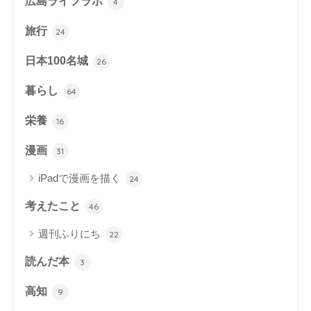
広島ライフラボ
4
旅行
24
日本100名城
26
暮らし
64
栄養
16
漫画
31
iPadで漫画を描く
24
考えたこと
46
週刊ふりにち
22
読んだ本
3
高知
9