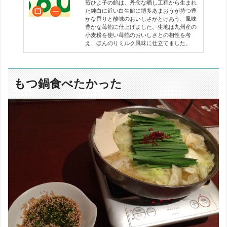
苺ひよ子の餡は、丹念な晒し工程から生まれ
た純白に近い白生餡に博多あまおうが持つ豊
かな香りと酸味のおいしさがとけあう、風味
豊かな苺餡に仕上げました。生地は九州産の
小麦粉を使い苺餡のおいしさとの相性を考
え、ほんのりミルク風味に仕立てました。
もつ鍋食べたかった