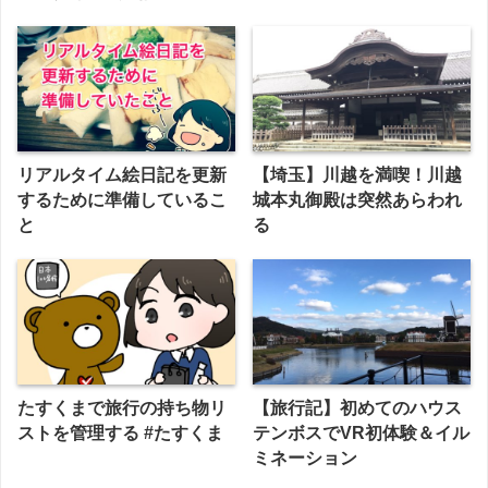
リアルタイム絵日記を更新
【埼玉】川越を満喫！川越
するために準備しているこ
城本丸御殿は突然あらわれ
と
る
たすくまで旅行の持ち物リ
【旅行記】初めてのハウス
ストを管理する #たすくま
テンボスでVR初体験＆イル
ミネーション