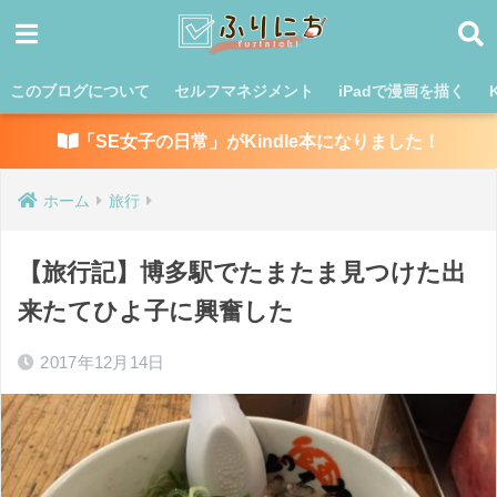
このブログについて
セルフマネジメント
iPadで漫画を描く
「SE女子の日常」がKindle本になりました！
ホーム
旅行
【旅行記】博多駅でたまたま見つけた出
来たてひよ子に興奮した
2017年12月14日