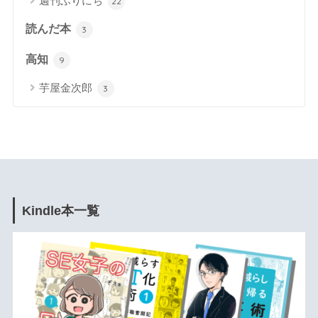
週刊ふりにち
22
読んだ本
3
高知
9
芋屋金次郎
3
Kindle本一覧