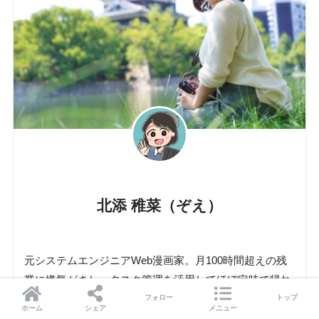
北添 稚菜（ぞえ）
元システムエンジニアWeb漫画家。月100時間超えの残
業に嫌気がさし、タスク管理を活用してほぼ定時で帰れ
るようになる。Kindle本を出版しています
フォロー
トップ
ホーム
シェア
メニュー