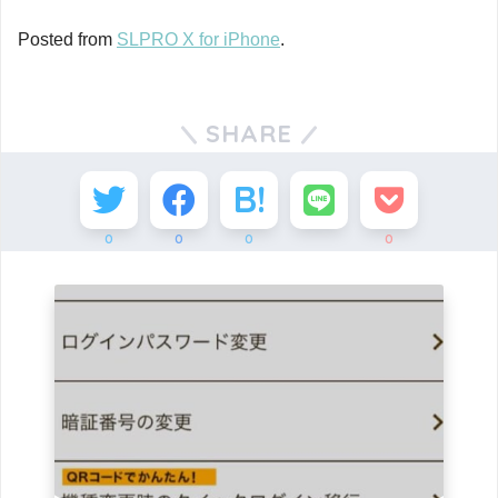
Posted from
SLPRO X for iPhone
.
SHARE
0
0
0
0