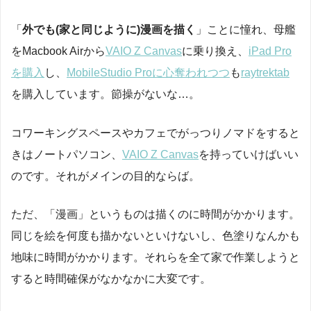
「
外でも(家と同じように)漫画を描く
」ことに憧れ、母艦
をMacbook Airから
VAIO Z Canvas
に乗り換え、
iPad Pro
を購入
し、
MobileStudio Proに心奪われつつ
も
raytrektab
を購入しています。節操がないな…。
コワーキングスペースやカフェでがっつりノマドをすると
きはノートパソコン、
VAIO Z Canvas
を持っていけばいい
のです。それがメインの目的ならば。
ただ、「漫画」というものは描くのに時間がかかります。
同じを絵を何度も描かないといけないし、色塗りなんかも
地味に時間がかかります。それらを全て家で作業しようと
すると時間確保がなかなかに大変です。