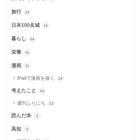
旅行
24
日本100名城
26
暮らし
64
栄養
16
漫画
31
iPadで漫画を描く
24
考えたこと
46
週刊ふりにち
22
読んだ本
3
高知
9