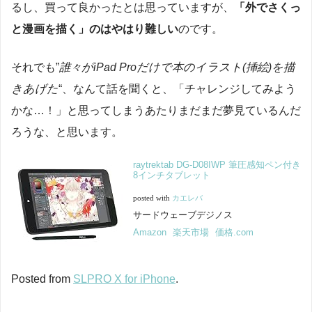
るし、買って良かったとは思っていますが、
「外でさくっ
と漫画を描く」のはやはり難しい
のです。
それでも”
誰々がiPad Proだけで本のイラスト(挿絵)を描
きあげた
“、なんて話を聞くと、「チャレンジしてみよう
かな…！」と思ってしまうあたりまだまだ夢見ているんだ
ろうな、と思います。
raytrektab DG-D08IWP 筆圧感知ペン付き
8インチタブレット
posted with
カエレバ
サードウェーブデジノス
Amazon
楽天市場
価格.com
Posted from
SLPRO X for iPhone
.