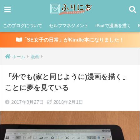
このブログについて
セルフマネジメント
iPadで漫画を描く
「SE女子の日常」がKindle本になりました！
ホーム
漫画
「外でも(家と同じように)漫画を描く」
ことに夢を見ている
2017年9月27日
2018年2月1日