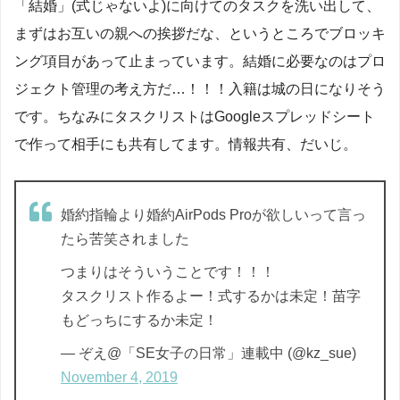
「結婚」(式じゃないよ)に向けてのタスクを洗い出して、
まずはお互いの親への挨拶だな、というところでブロッキ
ング項目があって止まっています。結婚に必要なのはプロ
ジェクト管理の考え方だ…！！！入籍は城の日になりそう
です。ちなみにタスクリストはGoogleスプレッドシート
で作って相手にも共有してます。情報共有、だいじ。
婚約指輪より婚約AirPods Proが欲しいって言っ
たら苦笑されました
つまりはそういうことです！！！
タスクリスト作るよー！式するかは未定！苗字
もどっちにするか未定！
— ぞえ@「SE女子の日常」連載中 (@kz_sue)
November 4, 2019