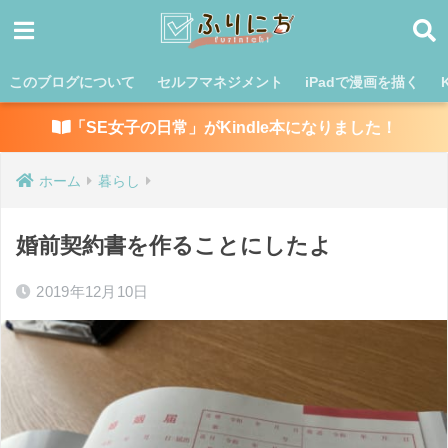
このブログについて
セルフマネジメント
iPadで漫画を描く
「SE女子の日常」がKindle本になりました！
ホーム
暮らし
婚前契約書を作ることにしたよ
2019年12月10日