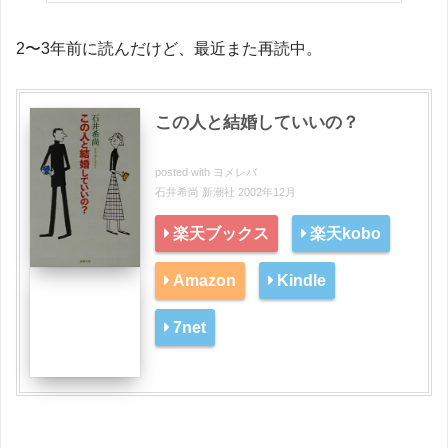
2〜3年前に読んだけど、最近また再読中。
この人と結婚していいの？
posted with
ヨメレバ
石井希尚 新潮社 2002年12月
楽天ブックス
楽天kobo
Amazon
Kindle
7net