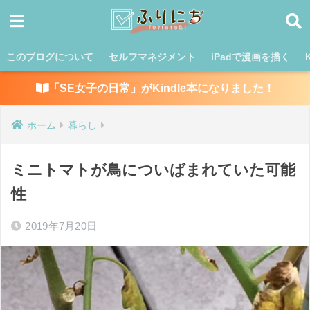
このブログについて
セルフマネジメント
iPadで漫画を描く
「SE女子の日常」がKindle本になりました！
ホーム
暮らし
ミニトマトが鳥についばまれていた可能
性
2019年7月20日