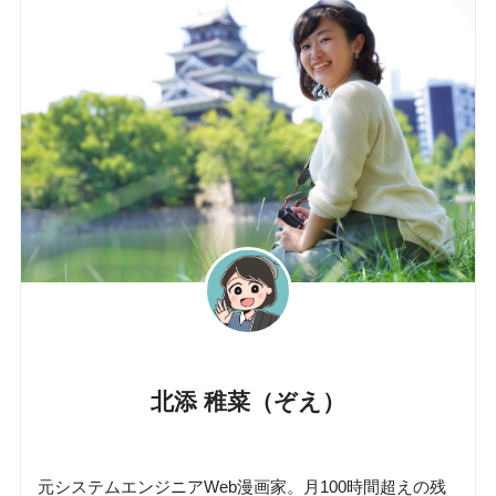
北添 稚菜（ぞえ）
元システムエンジニアWeb漫画家。月100時間超えの残