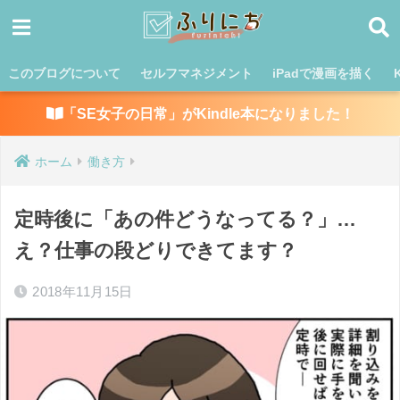
このブログについて
セルフマネジメント
iPadで漫画を描く
「SE女子の日常」がKindle本になりました！
ホーム
働き方
定時後に「あの件どうなってる？」…
え？仕事の段どりできてます？
2018年11月15日