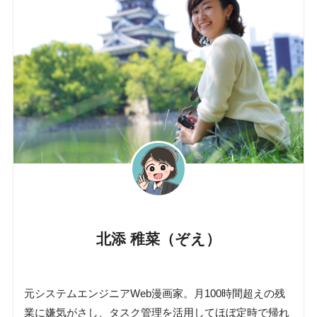
北添 稚菜（ぞえ）
元システムエンジニアWeb漫画家。月100時間超えの残
業に嫌気がさし、タスク管理を活用してほぼ定時で帰れ