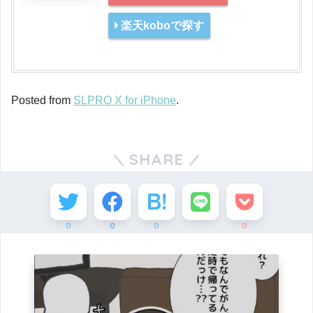
楽天koboで探す
Posted from
SLPRO X for iPhone
.
SHARE
0
0
0
0