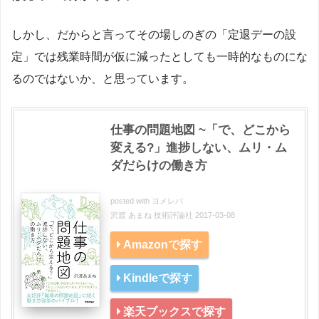
しかし、だからと言ってその場しのぎの「定退デーの設
定」では残業時間が仮に減ったとしても一時的なものにな
るのではないか、と思っています。
仕事の問題地図 ~「で、どこから
変える?」進捗しない、ムリ・ム
ダだらけの働き方
posted with
ヨメレバ
沢渡 あまね 技術評論社 2017-03-08
Amazonで探す
Kindleで探す
楽天ブックスで探す