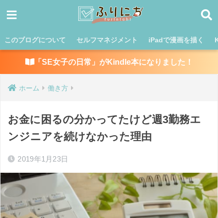
このブログについて
セルフマネジメント
iPadで漫画を描く
「SE女子の日常」がKindle本になりました！
ホーム
働き方
お金に困るの分かってたけど週3勤務エ
ンジニアを続けなかった理由
2019年1月23日