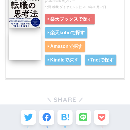
posted with
ヨメレバ
北野 唯我 ダイヤモンド社 2018年06月22日
楽天ブックスで探す
楽天koboで探す
Amazonで探す
Kindleで探す
7netで探す
SHARE
0
0
0
0