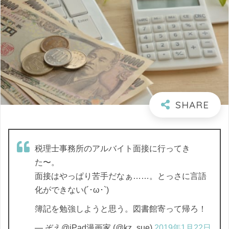
税理士事務所のアルバイト面接に行ってき
た〜。
面接はやっぱり苦手だなぁ……。とっさに言語
化ができない(´･ω･`)
簿記を勉強しようと思う。図書館寄って帰ろ！
— ぞえ@iPad漫画家 (@kz_sue)
2019年1月22日