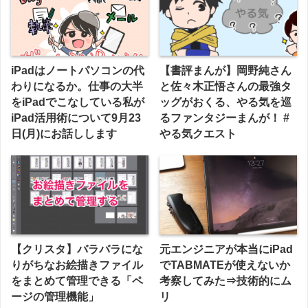
iPadはノートパソコンの代
【書評まんが】岡野純さん
わりになるか。仕事の大半
と佐々木正悟さんの最強タ
をiPadでこなしている私が
ッグがおくる、やる気を巡
iPad活用術について9月23
るファンタジーまんが！ #
日(月)にお話しします
やる気クエスト
【クリスタ】バラバラにな
元エンジニアが本当にiPad
りがちなお絵描きファイル
でTABMATEが使えないか
をまとめて管理できる「ペ
考察してみた⇒技術的にム
ージの管理機能」
リ