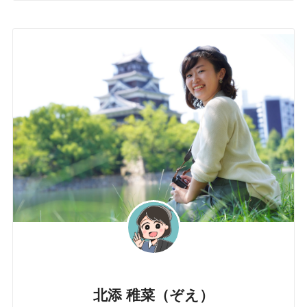
北添 稚菜（ぞえ）