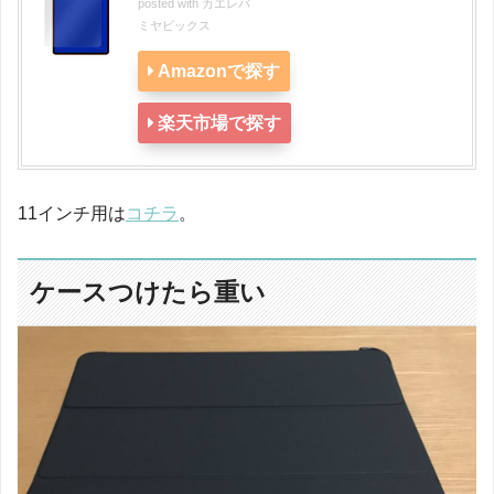
posted with
カエレバ
ミヤビックス
Amazonで探す
楽天市場で探す
11インチ用は
コチラ
。
ケースつけたら重い